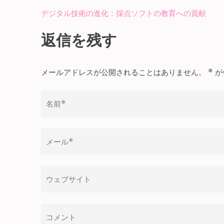
デジタル技術の進化：採点ソフトの教育への貢献
投
稿
返信を残す
ナ
ビ
メールアドレスが公開されることはありません。
*
が
ゲ
ー
シ
ョ
ン