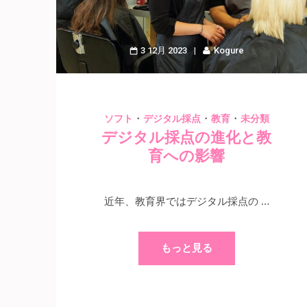
3 12月 2023
Kogure
・
・
・
ソフト
デジタル採点
教育
未分類
デジタル採点の進化と教
育への影響
近年、教育界ではデジタル採点の …
もっと見る