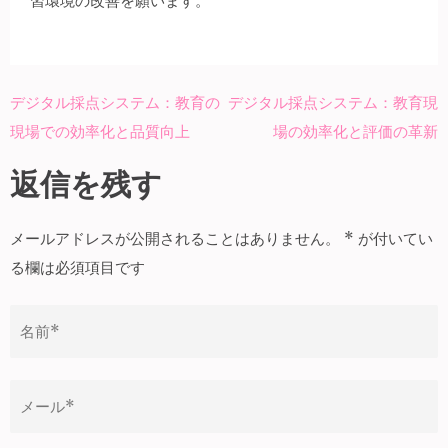
習環境の改善を願います。
デジタル採点システム：教育の
デジタル採点システム：教育現
投
現場での効率化と品質向上
場の効率化と評価の革新
稿
ナ
返信を残す
ビ
ゲ
メールアドレスが公開されることはありません。
*
が付いてい
ー
る欄は必須項目です
シ
ョ
ン