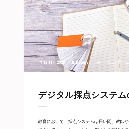
12 11月 2023
Kogure
価格
・
採点システム
デジタル採点システム
教育において、採点システムは長い間、教師や