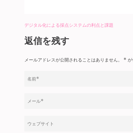
デジタル化による採点システムの利点と課題
投
稿
返信を残す
ナ
ビ
メールアドレスが公開されることはありません。
*
が
ゲ
ー
シ
ョ
ン